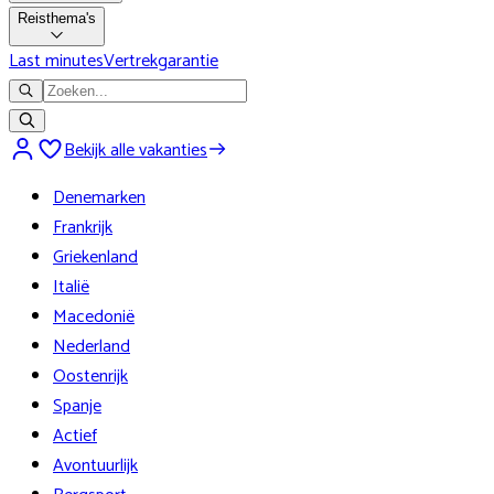
Reisthema's
Last minutes
Vertrekgarantie
Bekijk alle vakanties
Denemarken
Frankrijk
Griekenland
Italië
Macedonië
Nederland
Oostenrijk
Spanje
Actief
Avontuurlijk