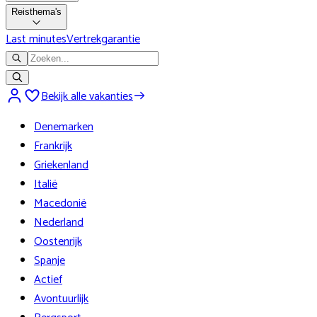
Reisthema's
Last minutes
Vertrekgarantie
Bekijk alle vakanties
Denemarken
Frankrijk
Griekenland
Italië
Macedonië
Nederland
Oostenrijk
Spanje
Actief
Avontuurlijk