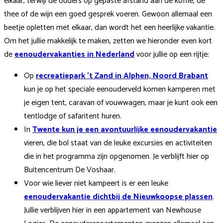
elkaar, terwijl de ouders op gepaste afstand aan de koffie, de
thee of de wijn een goed gesprek voeren. Gewoon allemaal een
beetje opletten met elkaar, dan wordt het een heerlijke vakantie.
Om het jullie makkelijk te maken, zetten we hieronder even kort
de
eenoudervakanties in Nederland
voor jullie op een rijtje:
Op
recreatiepark 't Zand in Alphen, Noord Brabant
kun je op het speciale eenouderveld komen kamperen met
je eigen tent, caravan of vouwwagen, maar je kunt ook een
tentlodge of safaritent huren.
In
Twente kun je een avontuurlijke eenoudervakantie
vieren, die bol staat van de leuke excursies en activiteiten
die in het programma zijn opgenomen. Je verblijft hier op
Buitencentrum De Voshaar.
Voor wie liever niet kampeert is er een leuke
eenoudervakantie dichtbij de Nieuwkoopse plassen
.
Jullie verblijven hier in een appartement van Newhouse