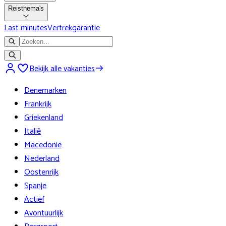
Reisthema's
Last minutes
Vertrekgarantie
Bekijk alle vakanties
Denemarken
Frankrijk
Griekenland
Italië
Macedonië
Nederland
Oostenrijk
Spanje
Actief
Avontuurlijk